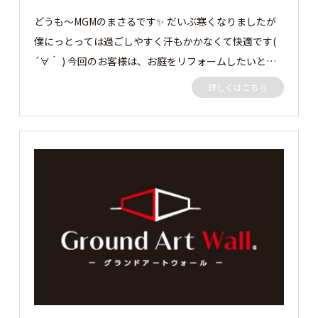
どうも～MGMのまさるです✨ だいぶ寒くなりましたが
僕にっとっては過ごしやすく汗もかかなくて快適です(
´∀｀ ) 今回のお客様は、お庭をリフォームしたいとの
ことで弊社にご依頼がありました。 プライベート空間
詳しくはこちら
を奥様と過ごしたいということでお客様といろいろお話
をし、グランドアートウォールを施工させていただきま
した。 それでは早速見ていきましょう👀 お庭にタイル
デッキに、お客様と僕の好きな青色の200角タイルを使
用❣ タカショーのパティオムーブで屋根の開閉を自由に
できることで太陽や風が入るように 過ごしやすく、道
路からの視線もシャットアウトしているので何も気にす
ることなくのんびり過ごせます💛 グランドアートウォ
ールでプライベート空間を楽しんでください💙 この度
はご依頼ありがとうございました。 ［▼ お客様の声］
気がつくと外でくつろいで、よくお庭で過ごしてます！