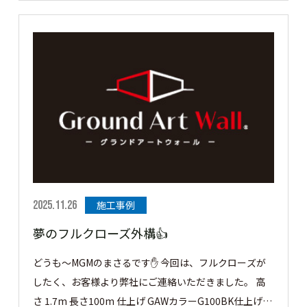
をフェンスで、後の丸見え部分をグランドアートウォー
ルで施工しました。 グランドアートウォールの中には
カーポートもあるのでシャッターゲートと潜り門も施工
しました 仕上も男の子大好きRC打ちっぱなし調👏 それ
では見ていきましょう👍 セミクローズ外構のご依頼を
いただきました。 3方向をグランドアートウォールにて
クローズ、門構えに潜門とシャッターゲートを施工させ
ていただきました。 この度はご依頼ありがとうござい
ました。 ［▼ お客様の声］ 仕上げに高さにカッコよく
仕上がって頼んでよかったです。 ありがとうございまし
た。
2025.11.26
施工事例
夢のフルクローズ外構👍
どうも～MGMのまさるです✋ 今回は、フルクローズが
したく、お客様より弊社にご連絡いただきました。 高
さ 1.7m 長さ100m 仕上げ GAWカラーG100BK仕上げの