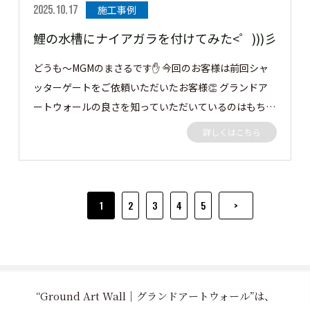
本当に満足しています！！ありがとうございました。
2025.10.17
施工事例
鯉の水槽にナイアガラを付けてみた<゜)))彡
どうも～MGMのまさるです✋ 今回のお客様は前回シャ
ッターゲートをご依頼いただいたお客様👏 グランドア
ートウォールの良さを知っていただいているのはもちろ
んですが、 鯉の水槽にナイアガラの滝付きの水槽にバ
詳しくはこちら
ージョンアップのご依頼 かなりむつかしかったですが
無事完成しました✨ ナイアガラの裏側のポンプも隠すた
めに既存フェンスを撤去し、グランドアートウォールを
施工させていただきました。 グランドアートウォール
1
2
3
4
5
>
ナイアガラの仕上げ ガウカラーG1000 グランドアー
トウォール後方目隠し塀 ガウカラーG6013 早速いて
いきましょう👀 この度はご依頼ありがとうございまし
た。
“Ground Art Wall｜グランドアートウォール”は、