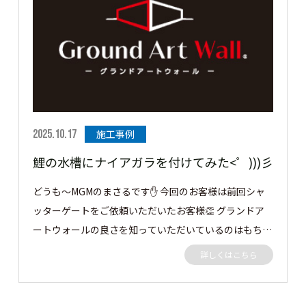
できることで太陽や風が入るように 過ごしやすく、道
路からの視線もシャットアウトしているので何も気にす
ることなくのんびり過ごせます💛 グランドアートウォ
ールでプライベート空間を楽しんでください💙 この度
はご依頼ありがとうございました。 ［▼ お客様の声］
気がつくと外でくつろいで、よくお庭で過ごしてます！
本当に満足しています！！ありがとうございました。
2025.10.17
施工事例
鯉の水槽にナイアガラを付けてみた<゜)))彡
どうも～MGMのまさるです✋ 今回のお客様は前回シャ
ッターゲートをご依頼いただいたお客様👏 グランドア
ートウォールの良さを知っていただいているのはもちろ
んですが、 鯉の水槽にナイアガラの滝付きの水槽にバ
詳しくはこちら
ージョンアップのご依頼 かなりむつかしかったですが
無事完成しました✨ ナイアガラの裏側のポンプも隠すた
めに既存フェンスを撤去し、グランドアートウォールを