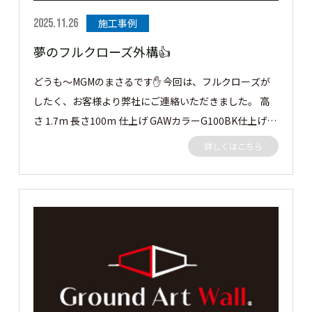
た。
2025.11.26
施工事例
夢のフルクローズ外構👍
どうも～MGMのまさるです✋ 今回は、フルクローズが
したく、お客様より弊社にご連絡いただきました。 高
さ 1.7m 長さ100m 仕上げ GAWカラーG100BK仕上げの
グランドアートウォール。 御前様シャッター 間口6.3m
詳しくはこちら
高さ2.3m 仕上げ GAWカラーG100BKのシャッターゲー
トになります。 早速見ていきましょう✨✨ この度はご
依頼ありがとうございました。 ［▼ お客様の声］ フル
クローズで囲えてデザインのある門構えにシャッターゲ
ートができてやってよかったです！ ありがとうござい
ました。