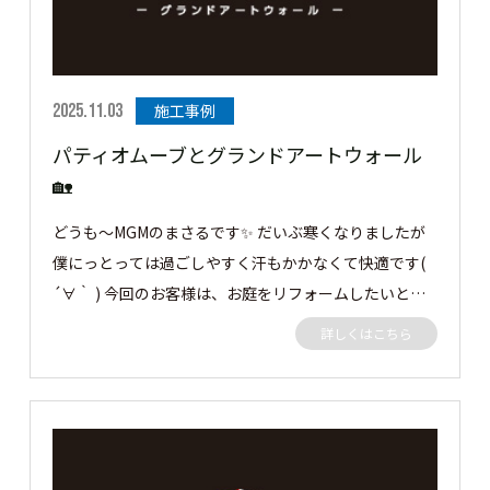
2025.11.03
施工事例
パティオムーブとグランドアートウォール
🏡
どうも～MGMのまさるです✨ だいぶ寒くなりましたが
僕にっとっては過ごしやすく汗もかかなくて快適です(
´∀｀ ) 今回のお客様は、お庭をリフォームしたいとの
ことで弊社にご依頼がありました。 プライベート空間
詳しくはこちら
を奥様と過ごしたいということでお客様といろいろお話
をし、グランドアートウォールを施工させていただきま
した。 それでは早速見ていきましょう👀 お庭にタイル
デッキに、お客様と僕の好きな青色の200角タイルを使
用❣ タカショーのパティオムーブで屋根の開閉を自由に