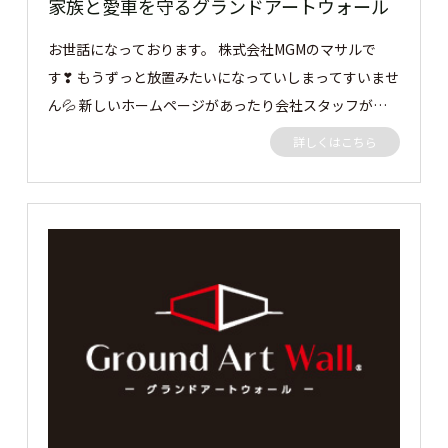
家族と愛車を守るグランドアートウォール
お世話になっております。 株式会社MGMのマサルで
す❣ もうずっと放置みたいになっていしまってすいませ
ん💦 新しいホームページがあったり会社スタッフが増
えて仕事も忙しく 放置しましたorz 月に一度はアップで
詳しくはこちら
きるように頑張ります!(^^)! 今回の施工事例は、隣地側
をフェンスで、後の丸見え部分をグランドアートウォー
ルで施工しました。 グランドアートウォールの中には
カーポートもあるのでシャッターゲートと潜り門も施工
しました 仕上も男の子大好きRC打ちっぱなし調👏 それ
では見ていきましょう👍 セミクローズ外構のご依頼を
いただきました。 3方向をグランドアートウォールにて
クローズ、門構えに潜門とシャッターゲートを施工させ
ていただきました。 この度はご依頼ありがとうござい
ました。 ［▼ お客様の声］ 仕上げに高さにカッコよく
仕上がって頼んでよかったです。 ありがとうございまし