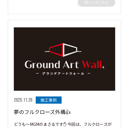
詳しくはこちら
きるように頑張ります!(^^)! 今回の施工事例は、隣地側
をフェンスで、後の丸見え部分をグランドアートウォー
ルで施工しました。 グランドアートウォールの中には
カーポートもあるのでシャッターゲートと潜り門も施工
しました 仕上も男の子大好きRC打ちっぱなし調👏 それ
では見ていきましょう👍 セミクローズ外構のご依頼を
いただきました。 3方向をグランドアートウォールにて
クローズ、門構えに潜門とシャッターゲートを施工させ
ていただきました。 この度はご依頼ありがとうござい
ました。 ［▼ お客様の声］ 仕上げに高さにカッコよく
仕上がって頼んでよかったです。 ありがとうございまし
た。
2025.11.26
施工事例
夢のフルクローズ外構👍
どうも～MGMのまさるです✋ 今回は、フルクローズが