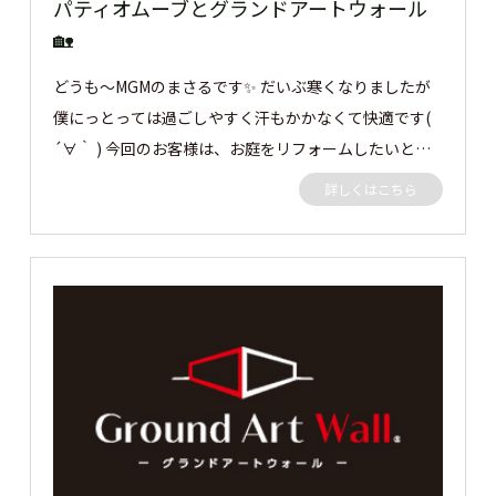
パティオムーブとグランドアートウォール
🏡
どうも～MGMのまさるです✨ だいぶ寒くなりましたが
僕にっとっては過ごしやすく汗もかかなくて快適です(
´∀｀ ) 今回のお客様は、お庭をリフォームしたいとの
ことで弊社にご依頼がありました。 プライベート空間
詳しくはこちら
を奥様と過ごしたいということでお客様といろいろお話
をし、グランドアートウォールを施工させていただきま
した。 それでは早速見ていきましょう👀 お庭にタイル
デッキに、お客様と僕の好きな青色の200角タイルを使
用❣ タカショーのパティオムーブで屋根の開閉を自由に
できることで太陽や風が入るように 過ごしやすく、道
路からの視線もシャットアウトしているので何も気にす
ることなくのんびり過ごせます💛 グランドアートウォ
ールでプライベート空間を楽しんでください💙 この度
はご依頼ありがとうございました。 ［▼ お客様の声］