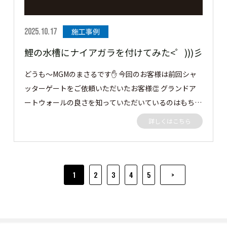
気がつくと外でくつろいで、よくお庭で過ごしてます！
本当に満足しています！！ありがとうございました。
2025.10.17
施工事例
鯉の水槽にナイアガラを付けてみた<゜)))彡
どうも～MGMのまさるです✋ 今回のお客様は前回シャ
ッターゲートをご依頼いただいたお客様👏 グランドア
ートウォールの良さを知っていただいているのはもちろ
んですが、 鯉の水槽にナイアガラの滝付きの水槽にバ
詳しくはこちら
ージョンアップのご依頼 かなりむつかしかったですが
無事完成しました✨ ナイアガラの裏側のポンプも隠すた
めに既存フェンスを撤去し、グランドアートウォールを
施工させていただきました。 グランドアートウォール
1
2
3
4
5
>
ナイアガラの仕上げ ガウカラーG1000 グランドアー
トウォール後方目隠し塀 ガウカラーG6013 早速いて
いきましょう👀 この度はご依頼ありがとうございまし