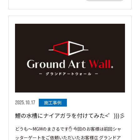
を奥様と過ごしたいということでお客様といろいろお話
をし、グランドアートウォールを施工させていただきま
した。 それでは早速見ていきましょう👀 お庭にタイル
デッキに、お客様と僕の好きな青色の200角タイルを使
用❣ タカショーのパティオムーブで屋根の開閉を自由に
できることで太陽や風が入るように 過ごしやすく、道
路からの視線もシャットアウトしているので何も気にす
ることなくのんびり過ごせます💛 グランドアートウォ
ールでプライベート空間を楽しんでください💙 この度
はご依頼ありがとうございました。 ［▼ お客様の声］
気がつくと外でくつろいで、よくお庭で過ごしてます！
本当に満足しています！！ありがとうございました。
2025.10.17
施工事例
鯉の水槽にナイアガラを付けてみた<゜)))彡
どうも～MGMのまさるです✋ 今回のお客様は前回シャ
ッターゲートをご依頼いただいたお客様👏 グランドア