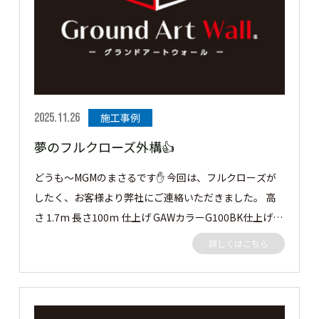
いただきました。 3方向をグランドアートウォールにて
クローズ、門構えに潜門とシャッターゲートを施工させ
ていただきました。 この度はご依頼ありがとうござい
ました。 ［▼ お客様の声］ 仕上げに高さにカッコよく
仕上がって頼んでよかったです。 ありがとうございまし
た。
2025.11.26
施工事例
夢のフルクローズ外構👍
どうも～MGMのまさるです✋ 今回は、フルクローズが
したく、お客様より弊社にご連絡いただきました。 高
さ 1.7m 長さ100m 仕上げ GAWカラーG100BK仕上げの
グランドアートウォール。 御前様シャッター 間口6.3m
詳しくはこちら
高さ2.3m 仕上げ GAWカラーG100BKのシャッターゲー
トになります。 早速見ていきましょう✨✨ この度はご
依頼ありがとうございました。 ［▼ お客様の声］ フル
クローズで囲えてデザインのある門構えにシャッターゲ