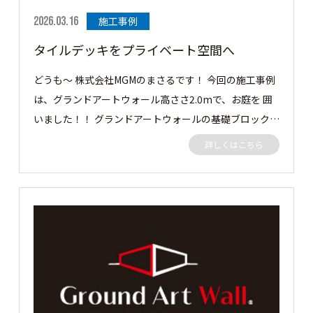
2026.03.16
施工事例
タイルデッキをプライベート空間へ
どうも～ 株式会社MGMのまさるです！ 今回の施工事例
は、グランドアートウォール高ささ2.0mで、お庭を 囲
いました！！ グランドアートウォールの基礎ブロック
をタイルデッキんｐ高さを超えるぐらいまで積みそこか
詳しくはこちら
らグランドアートウォールを建てました。 外側からだ
と2.7mぐらいの高さにはなりますが日の光も入るし圧
迫感は感じられないと思います👍 どれではどうぞ✋ 隣
地目隠しに高さ2.0m 長さ 10mのグランドアートウォー
ルを施工させていただきました。 ［▼ お客様の声］ 目
線を気にせずお庭のプライベート空間でのんびり過ごせ
ます！ ありがとうございました。 この度はご依頼あり
がとうございました。