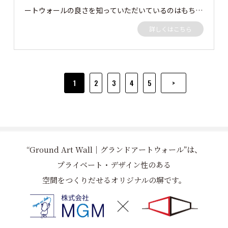
ートウォールの良さを知っていただいているのはもちろ
んですが、 鯉の水槽にナイアガラの滝付きの水槽にバ
詳しくはこちら
ージョンアップのご依頼 かなりむつかしかったですが
無事完成しました✨ ナイアガラの裏側のポンプも隠すた
めに既存フェンスを撤去し、グランドアートウォールを
施工させていただきました。 グランドアートウォール
1
2
3
4
5
>
ナイアガラの仕上げ ガウカラーG1000 グランドアー
トウォール後方目隠し塀 ガウカラーG6013 早速いて
いきましょう👀 この度はご依頼ありがとうございまし
た。
“Ground Art Wall｜グランドアートウォール”は、
プライベート・デザイン性のある
空間をつくりだせるオリジナルの塀です。