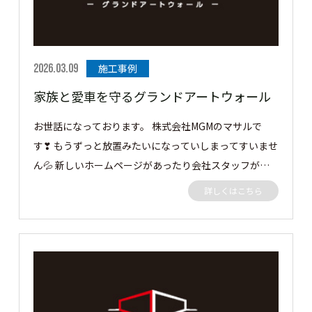
2026.03.09
施工事例
家族と愛車を守るグランドアートウォール
お世話になっております。 株式会社MGMのマサルで
す❣ もうずっと放置みたいになっていしまってすいませ
ん💦 新しいホームページがあったり会社スタッフが増
えて仕事も忙しく 放置しましたorz 月に一度はアップで
詳しくはこちら
きるように頑張ります!(^^)! 今回の施工事例は、隣地側
をフェンスで、後の丸見え部分をグランドアートウォー
ルで施工しました。 グランドアートウォールの中には
カーポートもあるのでシャッターゲートと潜り門も施工
しました 仕上も男の子大好きRC打ちっぱなし調👏 それ
では見ていきましょう👍 セミクローズ外構のご依頼を