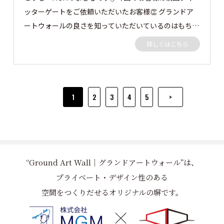
ッターゲートをご依頼いただいたお客様👏 グランドア
ートウォールの良さを知っていただいているのはもちろ
んですが、 鯉の水槽にナイアガラの滝付きの水槽にバ
詳しくはこちら
ージョンアップのご依頼 かなりむつかしかったですが
無事完成しました✨ ナイアガラの裏側のポンプも隠すた
めに既存フェンスを撤去し、グランドアートウォールを
施工させていただきました。 グランドアートウォール
1
2
3
4
5
>
ナイアガラの仕上げ ガウカラーG1000 グランドアー
トウォール後方目隠し塀 ガウカラーG6013 早速いて
いきましょう👀 この度はご依頼ありがとうございまし
た。
“Ground Art Wall｜グランドアートウォール”は、
プライベート・デザイン性のある
空間をつくりだせるオリジナルの塀です。