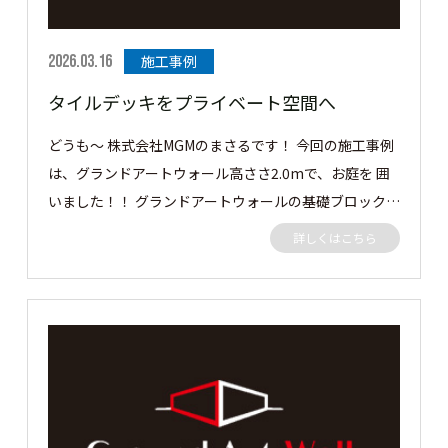
2026.03.16
施工事例
タイルデッキをプライベート空間へ
どうも～ 株式会社MGMのまさるです！ 今回の施工事例
は、グランドアートウォール高ささ2.0mで、お庭を 囲
いました！！ グランドアートウォールの基礎ブロック
をタイルデッキんｐ高さを超えるぐらいまで積みそこか
詳しくはこちら
らグランドアートウォールを建てました。 外側からだ
と2.7mぐらいの高さにはなりますが日の光も入るし圧
迫感は感じられないと思います👍 どれではどうぞ✋ 隣
地目隠しに高さ2.0m 長さ 10mのグランドアートウォー
ルを施工させていただきました。 ［▼ お客様の声］ 目
線を気にせずお庭のプライベート空間でのんびり過ごせ
ます！ ありがとうございました。 この度はご依頼あり