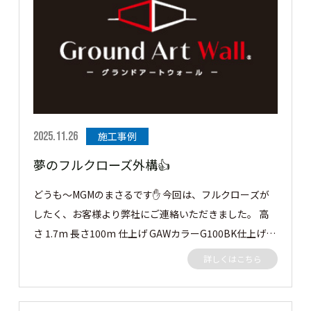
では見ていきましょう👍 セミクローズ外構のご依頼を
いただきました。 3方向をグランドアートウォールにて
クローズ、門構えに潜門とシャッターゲートを施工させ
ていただきました。 この度はご依頼ありがとうござい
ました。 ［▼ お客様の声］ 仕上げに高さにカッコよく
仕上がって頼んでよかったです。 ありがとうございまし
た。
2025.11.26
施工事例
夢のフルクローズ外構👍
どうも～MGMのまさるです✋ 今回は、フルクローズが
したく、お客様より弊社にご連絡いただきました。 高
さ 1.7m 長さ100m 仕上げ GAWカラーG100BK仕上げの
グランドアートウォール。 御前様シャッター 間口6.3m
詳しくはこちら
高さ2.3m 仕上げ GAWカラーG100BKのシャッターゲー
トになります。 早速見ていきましょう✨✨ この度はご
依頼ありがとうございました。 ［▼ お客様の声］ フル