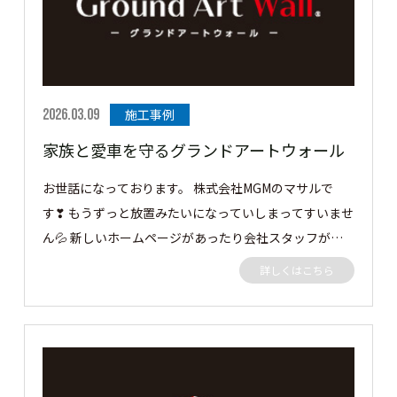
がとうございました。
2026.03.09
施工事例
家族と愛車を守るグランドアートウォール
お世話になっております。 株式会社MGMのマサルで
す❣ もうずっと放置みたいになっていしまってすいませ
ん💦 新しいホームページがあったり会社スタッフが増
えて仕事も忙しく 放置しましたorz 月に一度はアップで
詳しくはこちら
きるように頑張ります!(^^)! 今回の施工事例は、隣地側
をフェンスで、後の丸見え部分をグランドアートウォー
ルで施工しました。 グランドアートウォールの中には
カーポートもあるのでシャッターゲートと潜り門も施工
しました 仕上も男の子大好きRC打ちっぱなし調👏 それ